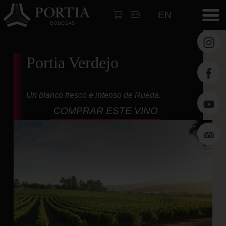
EN
Portia Verdejo
Perso
tu
etiqu
Un blanco fresco e intenso de Rueda.
COMPRAR ESTE VINO
Inicio
Vinos
Martí
Zabal
Galle
Arqui
Enólo
Enotu