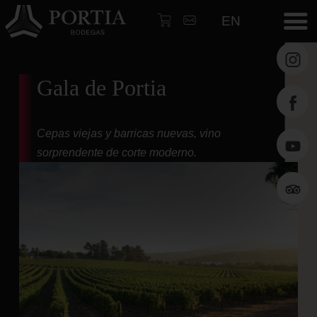
EN
Gala de Portia
Perso
tu
etiqu
Cepas viejas y barricas nuevas, vino
sorprendente de corte moderno.
Inicio
Vinos
Martí
Zabal
Galle
Arqui
Enólo
Enotu