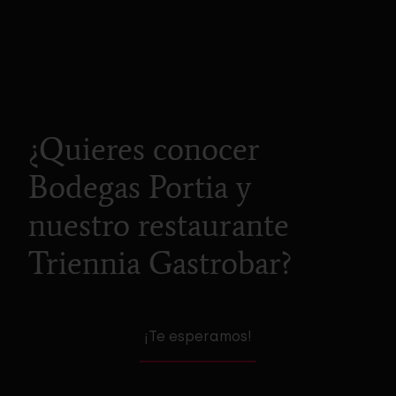
Bacchus de Oro, añada 2021,
Bacchus de Oro, añada 2021,
Premios Bacchus 2024, España
Premios Bacchus 2024, España
¿Quieres conocer
Bodegas Portia y
nuestro restaurante
Triennia Gastrobar?
¡Te esperamos!