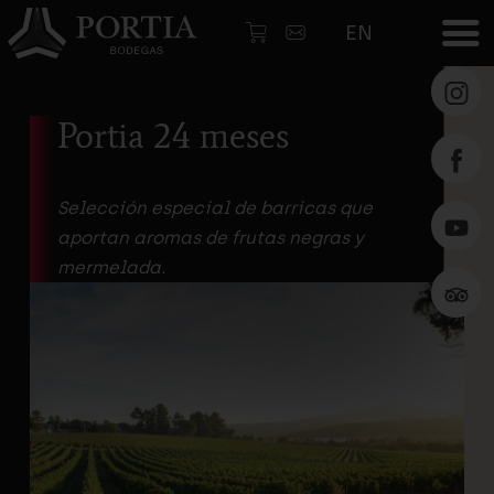
EN
Portia 24 meses
Pers
tu
etiqu
Selección especial de barricas que
aportan aromas de frutas negras y
Inici
mermelada.
Vinos
Mart
Zaba
Gall
Arqui
Enól
Enot