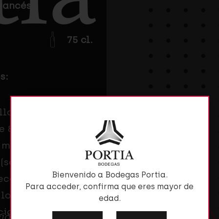
rancés
75 cl.
s:
llo en vaso de más
de 830 metros de
za manualmente con
 (selección manual
Bienvenido a Bodegas Portia.
ección). Este vino
Para acceder, confirma que eres mayor de
 los que la calidad
edad.
cional.
ción