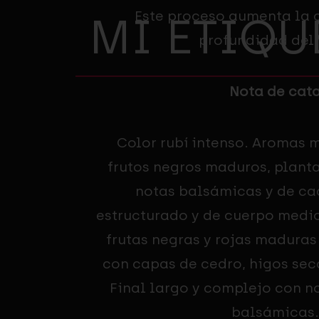
Este proceso aumenta la 
MI ETIQU
profundidad del 
Nota de cat
Color rubí intenso. Aromas 
frutos negros maduros, plant
notas balsámicas y de ca
estructurado y de cuerpo medio
frutas negras y rojas madur
con capas de cedro, higos seco
Final largo y complejo con n
balsámicas