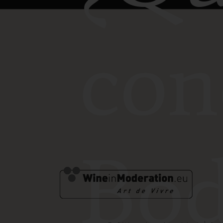
con
Bod