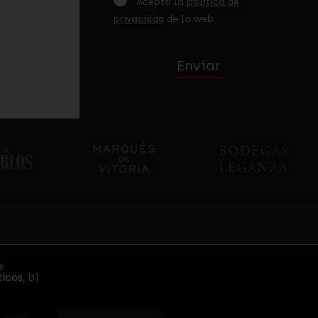
Acepto la
política de
privacidad
de la web
Enviar
e
ticos
, b)
o
neries