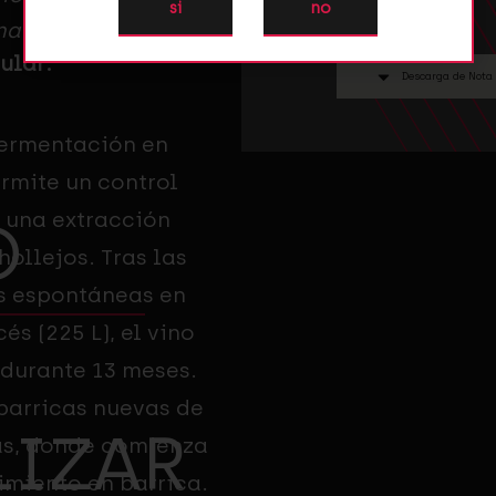
si
no
na
ular:
Descarga de Nota
R
Fermentación en
rmite un control
y una extracción
O
ollejos. Tras las
s espontáneas en
és (225 L), el vino
 durante 13 meses.
 barricas nuevas de
LIZAR
ías, donde comienza
imiento en barrica.