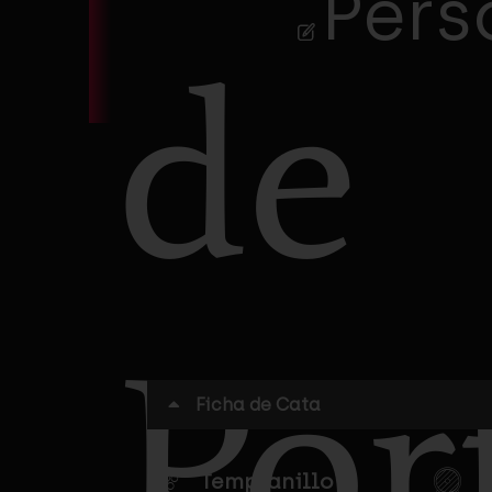
Pers
de
Por
Ficha de Cata
M
b
Tempranillo