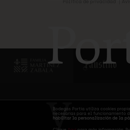
Política de privacidad
Avi
Por
y
Certificac
Bodegas Portia utiliza cookies propi
necesarias para el funcionamiento de
habilitar la personalización de la p
Clique
Aquí
para más información. Pu