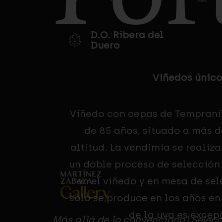
f
D.O. Ribera del
Duero
Viñedos único
Viñedo con cepas de Temprani
de 85 años, situado a más 
altitud. La vendimia se reali
un doble proceso de selección
en el viñedo y en mesa de sel
sólo se produce en los años en
de la uva es excep
Más allá de lo convencional.Selec