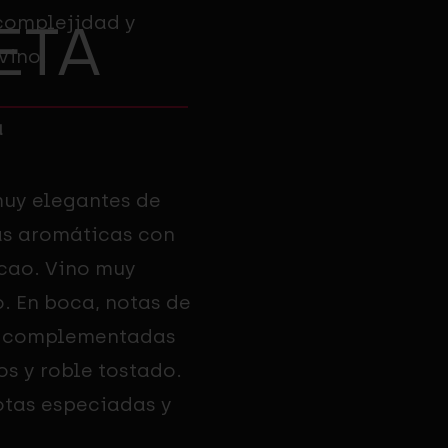
complejidad y
ETA
vino.
a
muy elegantes de
as aromáticas con
cao. Vino muy
. En boca, notas de
as complementadas
s y roble tostado.
otas especiadas y
.