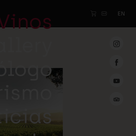
Vinos
EN
llery
ólogo
rismo
icias