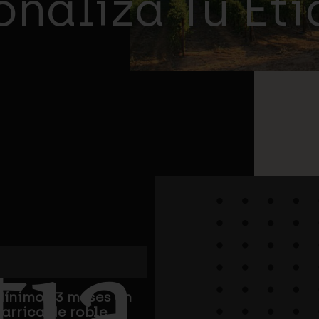
onaliza Tu Et
tia
ínimo 13 meses en
arrica de roble