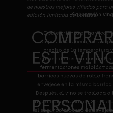
de nuestros mejores viñedos para u
Elaboración sing
edición limitada de botellas.
COMPRA
Doble crianza en barrica. 
depósito pequeño, lo que pe
preciso de la temperatura 
ESTE VIN
óptima de los aromas de los h
fermentaciones maloláctica
barricas nuevas de roble franc
envejece en la misma barrica
Después, el vino se traslada a
PERSONA
roble francés durante 20-30 d
el segundo proceso de envejec