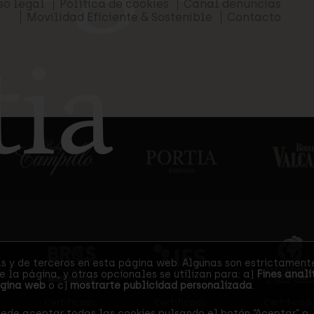
so legal
Política de cookies
Canal denuncias
Movilidad Eficiente & Sostenible
Contacto
tia
iones
as y de terceros en esta página web. Algunas son estrictament
 la página, y otras opcionales se utilizan para: a)
Fines analí
ágina web
o c)
mostrarte publicidad personalizada
.
Certificado
Certificado
Certificad
CC-BRC-18/23
CC-IFS-41/23
Sustainable Wi
ede aceptar todas las cookies pulsando el botón “Aceptar” o