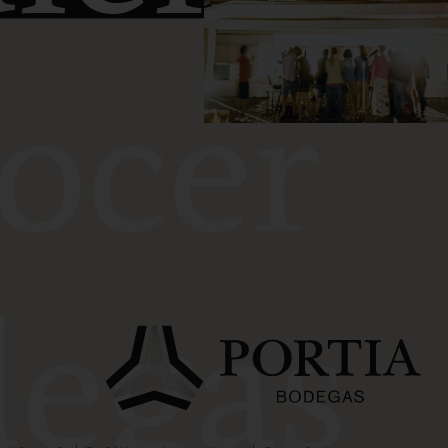
ocer
egas