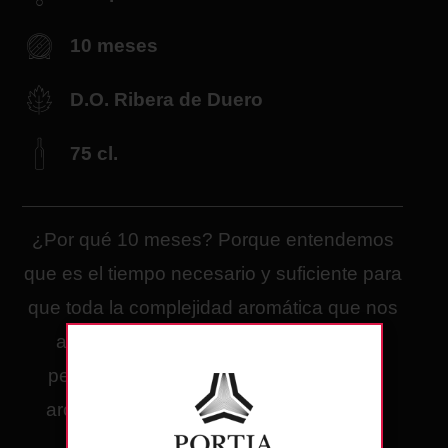
10 meses
D.O. Ribera de Duero
75 cl.
¿Por qué 10 meses? Porque entendemos
que es el tiempo necesario y suficiente para
que toda la complejidad aromática que nos
aporta la variedad tempranillo quede
perfectamente integrada con todos los
aromas que nos van a aportar esos 10
meses de crianza en barrica.