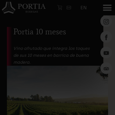
EN
Portia 10 meses
Pers
tu
etiqu
Vino afrutado que integra los toques
de sus 10 meses en barrica de buena
Inici
madera.
Vinos
Mart
Zaba
Gall
Arqui
Enól
Enot